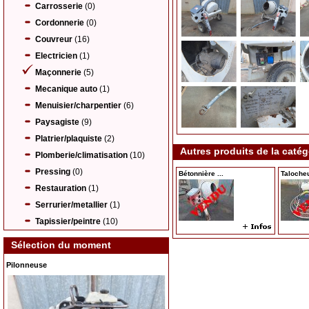
Carrosserie
(0)
Cordonnerie
(0)
Couvreur
(16)
Electricien
(1)
Maçonnerie
(5)
Mecanique auto
(1)
Menuisier/charpentier
(6)
Paysagiste
(9)
Platrier/plaquiste
(2)
Autres produits de la caté
Plomberie/climatisation
(10)
Pressing
(0)
Bétonnière ...
Talocheu
Restauration
(1)
Serrurier/metallier
(1)
Tapissier/peintre
(10)
Sélection du moment
Pilonneuse