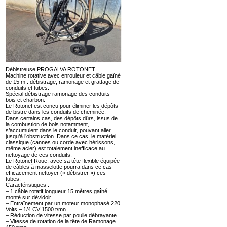
Débistreuse PROGALVA ROTONET
Machine rotative avec enrouleur et câble gaîné
de 15 m : débistrage, ramonage et grattage de
conduits et tubes.
Spécial débistrage ramonage des conduits
bois et charbon.
Le Rotonet est conçu pour éliminer les dépôts
de bistre dans les conduits de cheminée.
Dans certains cas, des dépôts dûrs, issus de
la combustion de bois notamment,
s’accumulent dans le conduit, pouvant aller
jusqu’à l’obstruction. Dans ce cas, le matériel
classique (cannes ou corde avec hérissons,
même acier) est totalement inefficace au
nettoyage de ces conduits.
Le Rotonet Roue, avec sa tête flexible équipée
de câbles à masselotte pourra dans ce cas
efficacement nettoyer (« débistrer ») ces
tubes.
Caractéristiques :
– 1 câble rotatif longueur 15 mètres gaîné
monté sur dévidoir.
– Entraînement par un moteur monophasé 220
Volts – 1/4 CV 1500 t/mn.
– Réduction de vitesse par poulie débrayante.
– Vitesse de rotation de la tête de Ramonage