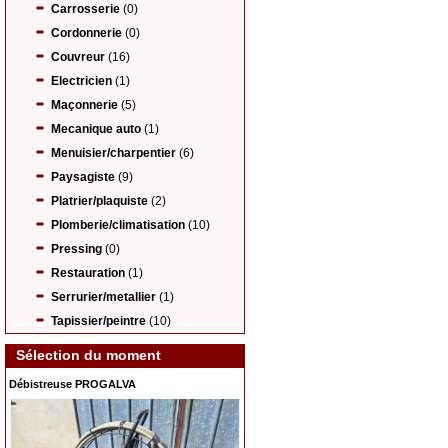
Carrosserie
(0)
Cordonnerie
(0)
Couvreur
(16)
Electricien
(1)
Maçonnerie
(5)
Mecanique auto
(1)
Menuisier/charpentier
(6)
Paysagiste
(9)
Platrier/plaquiste
(2)
Plomberie/climatisation
(10)
Pressing
(0)
Restauration
(1)
Serrurier/metallier
(1)
Tapissier/peintre
(10)
Sélection du moment
Débistreuse PROGALVA