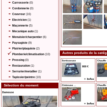
Carrosserie
(0)
Cordonnerie
(0)
Couvreur
(16)
Electricien
(1)
Maçonnerie
(5)
Mecanique auto
(1)
Menuisier/charpentier
(6)
Paysagiste
(9)
Platrier/plaquiste
(2)
Autres produits de la catég
Plomberie/climatisation
(10)
Pressing
(0)
Sertisseuse
Chauffe 
Restauration
(1)
800 €
Serrurier/metallier
(1)
Tapissier/peintre
(10)
Sélection du moment
Cintreuse ...
Chauffe 
Dameuse